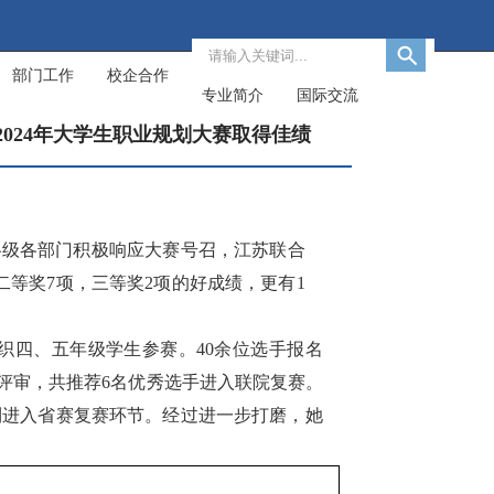
部门工作
校企合作
专业简介
国际交流
024年大学生职业规划大赛取得佳绩
各级各部门积极响应大赛号召，江苏联合
二等奖
7
项
，三等奖
2项
的好成绩，更有
1
织四、五年级学生参赛。
40余位选手报名
评审
，共推荐
6名优秀选手进入联院复赛。
利进入省赛复赛环节。经过进一步打磨，她