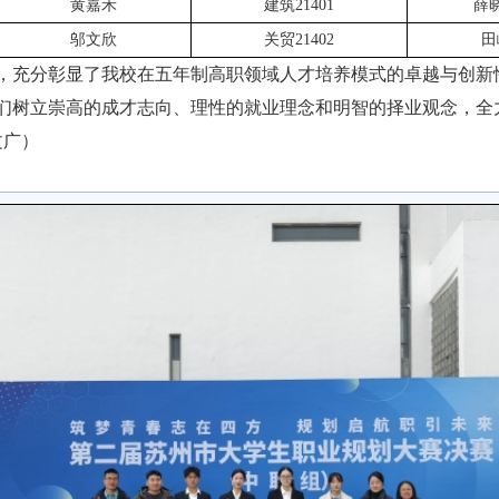
黄嘉禾
建筑
21401
薛
邬文欣
关贸
21402
田
，充分彰显了我校在五年制高职领域人才培养模式的卓越与创新
们树立崇高的成才志向、理性的就业理念和明智的择业观念，全
文广）