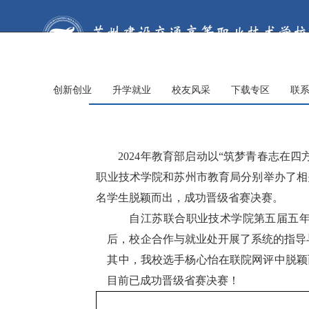
创新创业
升学就业
校友风采
下载专区
联
2024年
教育部
启动
以
“筑梦青春志在四
职业技术学院和苏州市教育局分别举办了相
名学生脱颖而出，成功晋级
省赛
决赛。
自江苏联合职业技术学院第五届五
后，
校企合作与就业处
开展了系统的指导
其中，我校选手杨心怡在联院网评中脱颖
目前已成功晋级省赛决赛！