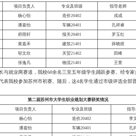
项目负责人
专业及班级
指导老师
杨心怡
造价
20402
戎成
潘嘉怡
车辆
20401
孔祥睿
府雨轩
报关
20401
罗玉红
黄嘉禾
建筑
21401
薛晓煜
邬文欣
关贸
21402
田峰
张逸凡
物流
21401
王萱
长与就业两赛道，我校
60余名
三至五
年级学生踊跃参赛。经专家
代表我校参加苏州市初赛。随后，这4名学生通过市级评选全部晋
第二届苏州市大学生职业规划大赛获奖情况
项目负责人
专业及班级
指导
杨心怡
造价
20402
李
潘嘉怡
车辆
20401
孔