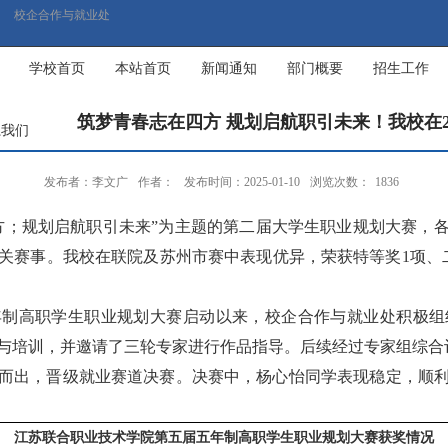
校企合作与就业处
学校首页
本站首页
新闻通知
部门概要
招生工作
筑梦青春志在四方 规划启航职引未来！我校在2
系我们
发布者：李文广
作者：
发布时间：2025-01-10
浏览次数：
1836
方；规划启航职引未来”为主题
的
第二届大学生职业规划大赛，
关赛事。
我校在
联院及苏州市赛
中表现优异，荣获特等奖
1项、
年制高职学生职业规划大赛启动以来，校企合作与就业处积极组
与培训，并邀请
了
三轮
专家进行
作品指导
。
后续
经过
专家组综合
而出，晋级就业赛道决赛。决赛中，杨心怡同学表现稳定，顺
江苏联合职业技术学院第五届五年制高职学生职业规划大赛获奖情况